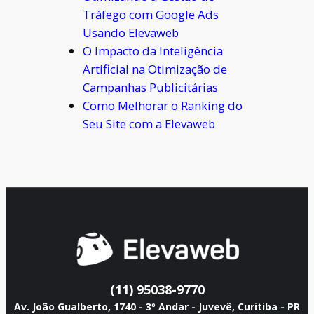
Tráfego com Google Ads
Usando Elevaweb
O Impacto da Inteligência
Artificial na Otimização de
Campanhas Publicitárias
Como Melhorar o Ranking do
Seu Site com a Elevaweb
(11) 95038-9770
Av. João Gualberto, 1740 - 3º Andar - Juvevê, Curitiba - PR