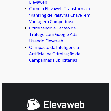
Elevaweb
Como a Elevaweb Transforma o
“Ranking de Palavras Chave” em
Vantagem Competitiva
Otimizando a Gestão de
Tráfego com Google Ads
Usando Elevaweb
O Impacto da Inteligência
Artificial na Otimização de
Campanhas Publicitárias