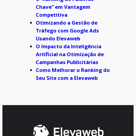
Chave” em Vantagem
Competitiva
Otimizando a Gestão de
Tráfego com Google Ads
Usando Elevaweb
O Impacto da Inteligência
Artificial na Otimização de
Campanhas Publicitárias
Como Melhorar o Ranking do
Seu Site com a Elevaweb