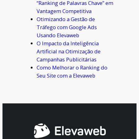
“Ranking de Palavras Chave” em
Vantagem Competitiva
Otimizando a Gestão de
Tráfego com Google Ads
Usando Elevaweb
O Impacto da Inteligência
Artificial na Otimização de
Campanhas Publicitárias
Como Melhorar o Ranking do
Seu Site com a Elevaweb